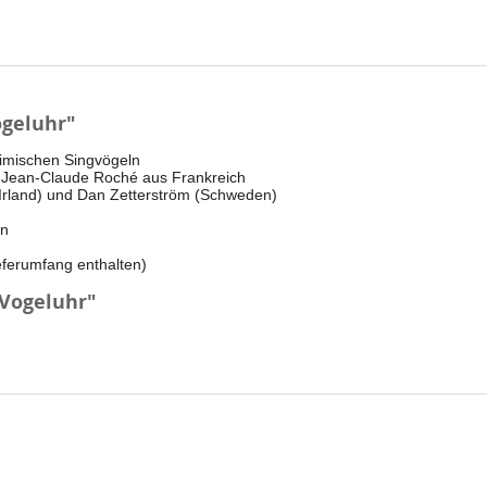
geluhr"
eimischen Singvögeln
 Jean-Claude Roché aus Frankreich
y (Irland) und Dan Zetterström (Schweden)
en
ieferumfang enthalten)
Vogeluhr"