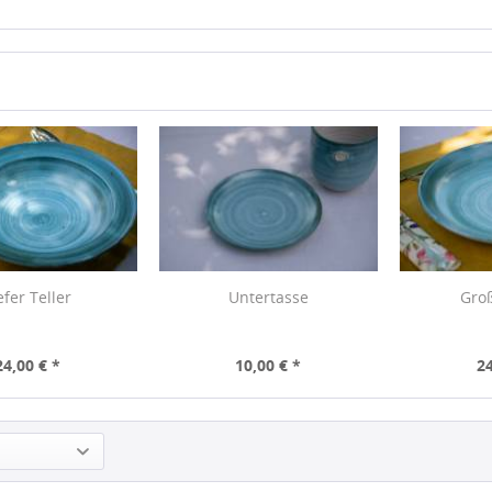
efer Teller
Untertasse
Groß
24,00 € *
10,00 € *
24