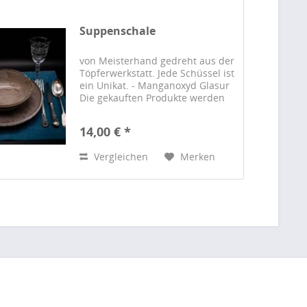
Suppenschale
von Meisterhand gedreht aus der
Töpferwerkstatt. Jede Schüssel ist
ein Unikat. - Manganoxyd Glasur
Die gekauften Produkte werden
zur Hochzeit zugestellt.
14,00 € *
Vergleichen
Merken