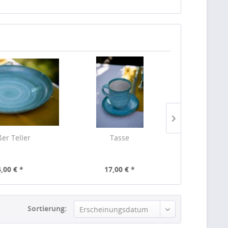
er Teller
Tasse
Große 
,00 € *
17,00 € *
38,
Sortierung:
Erscheinungsdatum