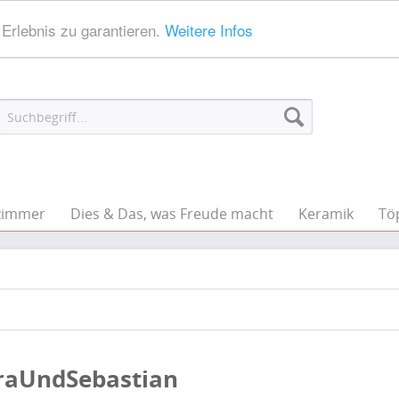
Erlebnis zu garantieren.
Weitere Infos
zimmer
Dies & Das, was Freude macht
Keramik
Tö
raUndSebastian