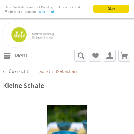
Diese Website verwendet Cookies, um Ihnen das beste
Okay
Erlebnis zu garantieren.
Weitere Infos
Menü
Übersicht
LauraUndSebastian
Kleine Schale