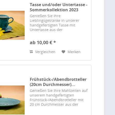
Tasse und/oder Untertasse -
Sommerkollektion 2023
Genießen Sie Ihre
Lieblingsgetränke in unserer
handgefertigten Tasse mit
Untertasse aus der
Sommerkollektion 2023 von
Barbara Saitz. Einzigartiges
ab 10,00 € *
Design, höchste Qualität.
Vergleichen
Merken
Frühstück-/Abendbrotteller
(20cm Durchmesser)...
Genießen Sie Ihre Mahlzeiten auf
unserem handgefertigten
Frühstück-/Abendbrotteller mit
20 cm Durchmesser aus der
Sommerkollektion 2023 von
Barbara Saitz. Einzigartiges