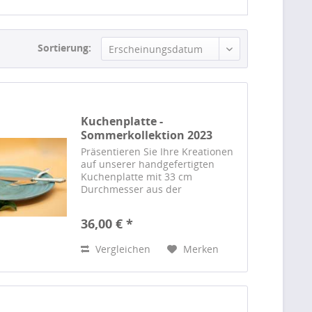
Sortierung:
Erscheinungsdatum
Kuchenplatte -
Sommerkollektion 2023
(33cm...
Präsentieren Sie Ihre Kreationen
auf unserer handgefertigten
Kuchenplatte mit 33 cm
Durchmesser aus der
Sommerkollektion 2023 von
Barbara Saitz. Einzigartiges
36,00 € *
Design, höchste Qualität.
Vergleichen
Merken