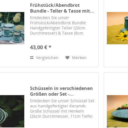
Frühstück/Abendbrot
Bundle - Teller & Tasse mit...
Entdecken Sie unser
Frühstück/Abendbrot Bundle:
Handgefertigter Teller (20cm
Durchmesser) & Tasse (8cm
Durchmesser, 11cm Tiefe) mit
Untertasse (13cm Durchmesser).
43,00 € *
Perfekte Handwerkskunst von
Barbara Saitz aus Erfurt.
Vergleichen
Merken
Schüsseln in verschiedenen
Größen oder Set -...
Entdecken Sie unser Schüssel Set
aus handgefertigter Keramik:
Große Schüssel mit Henkeln
(26cm Durchmesser, 11cm Tiefe)
und Schüsseln ohne Henkel in
verschiedenen Größen. Perfekte