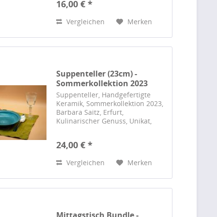
16,00 € *
Design, höchste Qualität.
Vergleichen
Merken
Suppenteller (23cm) -
Sommerkollektion 2023
Suppenteller, Handgefertigte
Keramik, Sommerkollektion 2023,
Barbara Saitz, Erfurt,
Kulinarischer Genuss, Unikat,
Handarbeit, Keramikunikate,
Exzellentes Handwerk,
24,00 € *
Einzigartiges Design
Vergleichen
Merken
Mittagstisch Bundle -