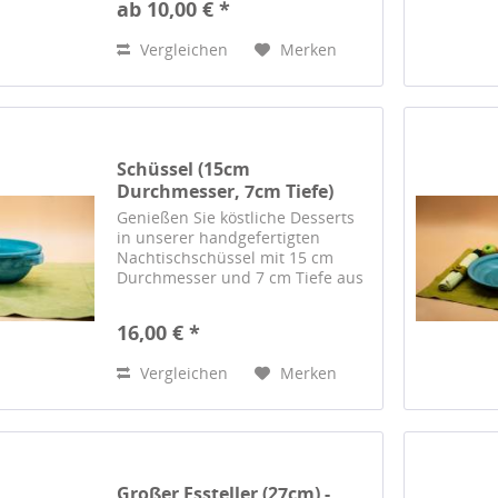
ab 10,00 € *
Handwerkskunst von Barbara
Saitz aus Erfurt.
Vergleichen
Merken
Schüssel (15cm
Durchmesser, 7cm Tiefe)
mit...
Genießen Sie köstliche Desserts
in unserer handgefertigten
Nachtischschüssel mit 15 cm
Durchmesser und 7 cm Tiefe aus
der Sommerkollektion 2023 von
Barbara Saitz. Jede Schüssel ein
16,00 € *
Unikat.
Vergleichen
Merken
Großer Essteller (27cm) -