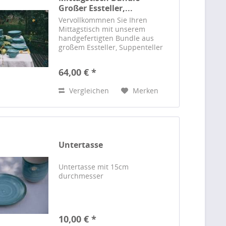
Großer Essteller,...
Vervollkommnen Sie Ihren
Mittagstisch mit unserem
handgefertigten Bundle aus
großem Essteller, Suppenteller
und Nachtischschüssel. Jedes
Stück ein Unikat von Barbara
64,00 € *
Saitz aus Erfurt.
Vergleichen
Merken
Untertasse
Untertasse mit 15cm
durchmesser
10,00 € *