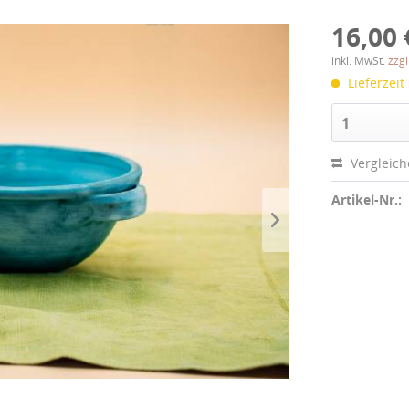
16,00 
inkl. MwSt.
zzg
Lieferzeit
1
Vergleic
Artikel-Nr.: