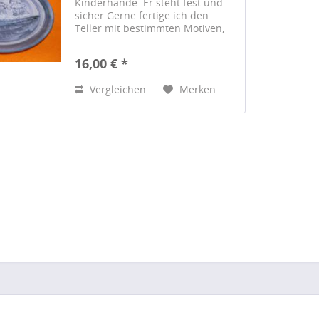
Kinderhände. Er steht fest und
sicher.Gerne fertige ich den
Teller mit bestimmten Motiven,
die das Kind besonders mag oder
schreibe den Namen und
16,00 € *
eventuell auch das Taufdatum
darauf. Größe/Maße/Gewicht:...
Vergleichen
Merken