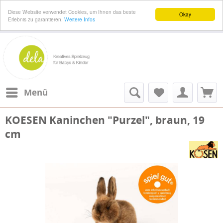
Diese Website verwendet Cookies, um Ihnen das beste
Okay
Erlebnis zu garantieren.
Weitere Infos
Menü
KOESEN Kaninchen "Purzel", braun, 19
cm