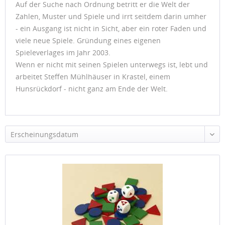
Auf der Suche nach Ordnung betritt er die Welt der
Zahlen, Muster und Spiele und irrt seitdem darin umher
- ein Ausgang ist nicht in Sicht, aber ein roter Faden und
viele neue Spiele. Gründung eines eigenen
Spieleverlages im Jahr 2003.
Wenn er nicht mit seinen Spielen unterwegs ist, lebt und
arbeitet Steffen Mühlhäuser in Krastel, einem
Hunsrückdorf - nicht ganz am Ende der Welt.
Erscheinungsdatum