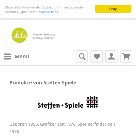
Diese Website verwendet Cookies, um Ihnen das beste
Okay
Erlebnis zu garantieren.
Weitere Infos
Menü
Produkte von Steffen Spiele
Geboren 1956, Grafiker seit 1976, Spieleerfinder seit
1996.