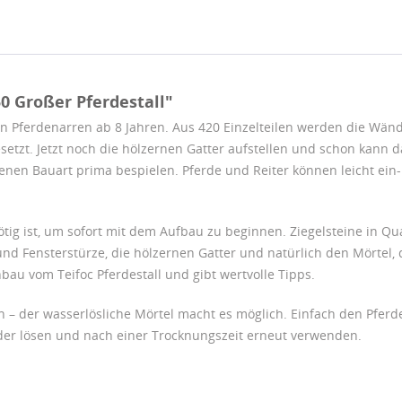
0 Großer Pferdestall"
an Pferdenarren ab 8 Jahren. Aus 420 Einzelteilen werden die Wände 
etzt. Jetzt noch die hölzernen Gatter aufstellen und schon kann 
offenen Bauart prima bespielen. Pferde und Reiter können leicht ei
ötig ist, um sofort mit dem Aufbau zu beginnen. Ziegelsteine in Q
und Fensterstürze, die hölzernen Gatter und natürlich den Mörtel, 
au vom Teifoc Pferdestall und gibt wertvolle Tipps.
n – der wasserlösliche Mörtel macht es möglich. Einfach den Pferd
nder lösen und nach einer Trocknungszeit erneut verwenden.