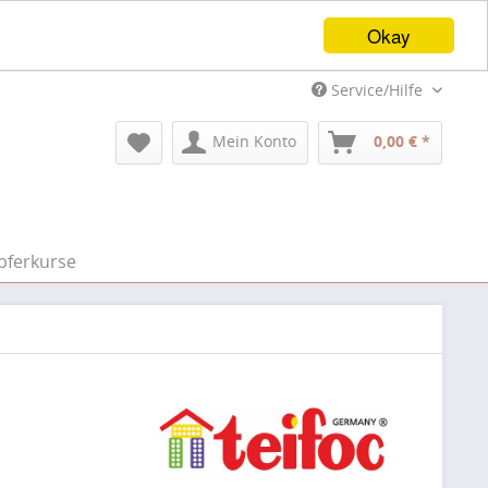
Okay
Service/Hilfe
Mein Konto
0,00 € *
pferkurse