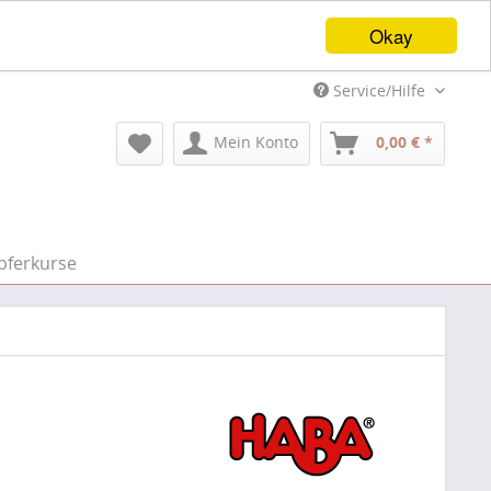
Okay
Service/Hilfe
Mein Konto
0,00 € *
pferkurse