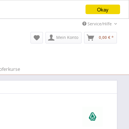
Okay
Service/Hilfe
Mein Konto
0,00 € *
pferkurse