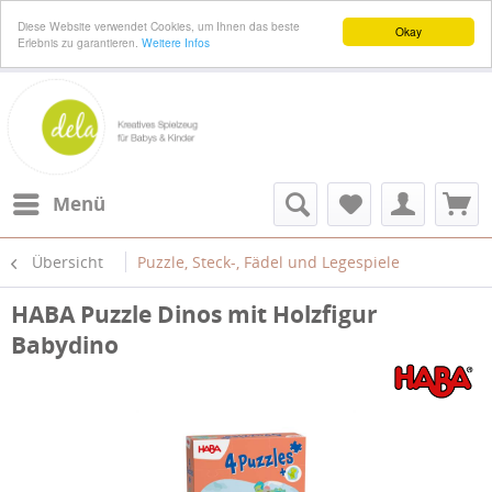
Diese Website verwendet Cookies, um Ihnen das beste
Okay
Erlebnis zu garantieren.
Weitere Infos
Menü
Übersicht
Puzzle, Steck-, Fädel und Legespiele
HABA Puzzle Dinos mit Holzfigur
Babydino