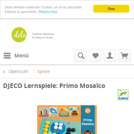
Diese Website verwendet Cookies, um Ihnen das beste
Okay
Erlebnis zu garantieren.
Weitere Infos
Menü
Übersicht
Spiele
DJECO Lernspiele: Primo Mosaïco