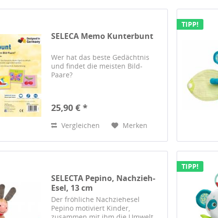
TIPP!
SELECA Memo Kunterbunt
Wer hat das beste Gedächtnis
und findet die meisten Bild-
Paare?
25,90 € *
Vergleichen
Merken
TIPP!
SELECTA Pepino, Nachzieh-
Esel, 13 cm
Der fröhliche Nachziehesel
Pepino motiviert Kinder,
zusammen mit ihm die Umwelt