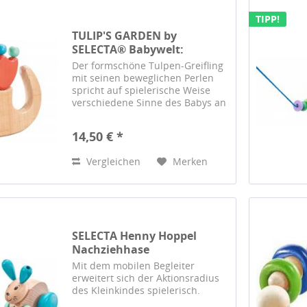
TIPP!
TULIP'S GARDEN by
SELECTA® Babywelt:
Greifling...
Der formschöne Tulpen-Greiﬂing
mit seinen beweglichen Perlen
spricht auf spielerische Weise
verschiedene Sinne des Babys an
und schult die Feinmotorik.
14,50 € *
Vergleichen
Merken
SELECTA Henny Hoppel
Nachziehhase
Mit dem mobilen Begleiter
erweitert sich der Aktionsradius
des Kleinkindes spielerisch.