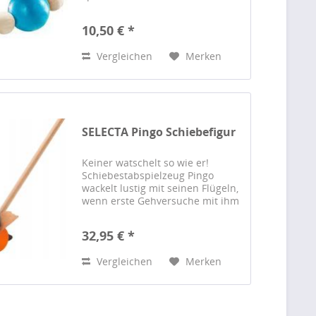
ein.
10,50 € *
Vergleichen
Merken
SELECTA Pingo Schiebefigur
Keiner watschelt so wie er!
Schiebestabspielzeug Pingo
wackelt lustig mit seinen Flügeln,
wenn erste Gehversuche mit ihm
gemacht werden. Die
watschelnden Füße animieren
32,95 € *
zum Schieben und Laufen
Lernen.
Vergleichen
Merken