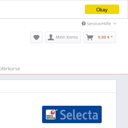
Okay
Service/Hilfe
Mein Konto
0,00 € *
pferkurse