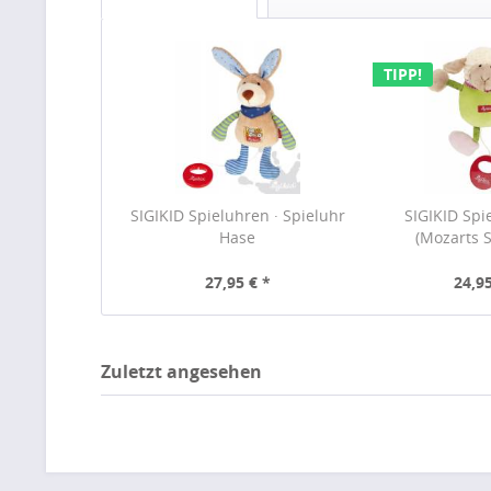
TIPP!
SIGIKID Spieluhren · Spieluhr
SIGIKID Spi
Hase
(Mozarts S
27,95 € *
24,95
Zuletzt angesehen