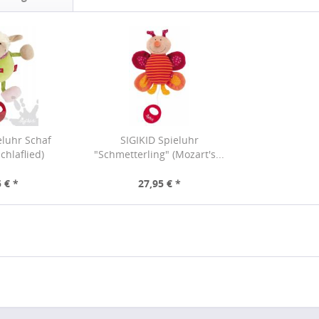
eluhr Schaf
SIGIKID Spieluhr
chlaflied)
"Schmetterling" (Mozart's...
 € *
27,95 € *