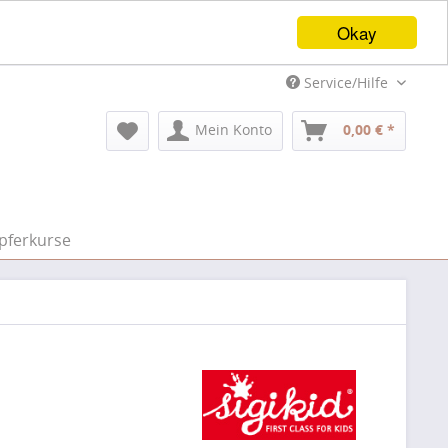
Okay
Service/Hilfe
Mein Konto
0,00 € *
pferkurse