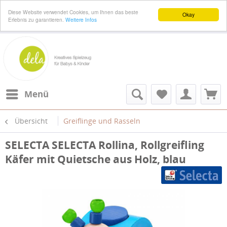
Diese Website verwendet Cookies, um Ihnen das beste
Okay
Erlebnis zu garantieren.
Weitere Infos
Menü
Übersicht
Greiflinge und Rasseln
SELECTA SELECTA Rollina, Rollgreifling
Käfer mit Quietsche aus Holz, blau