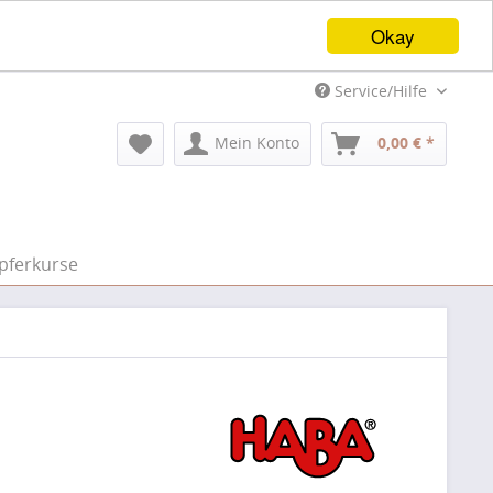
Okay
Service/Hilfe
Mein Konto
0,00 € *
pferkurse