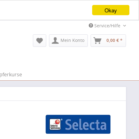
Okay
Service/Hilfe
Mein Konto
0,00 € *
pferkurse