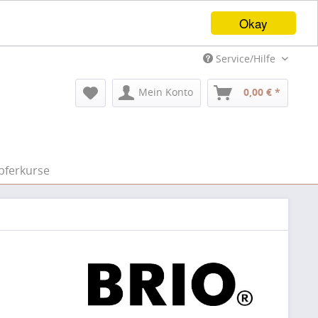
Okay
Service/Hilfe
Mein Konto
0,00 € *
pferkurse