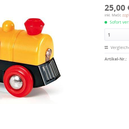
25,00 
inkl. MwSt.
zzg
Sofort ver
1
Vergleic
Artikel-Nr.: