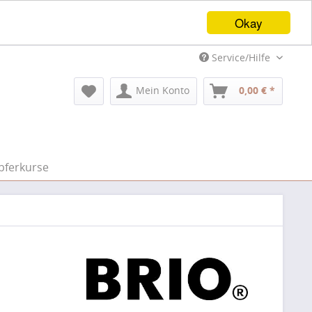
Okay
Service/Hilfe
Mein Konto
0,00 € *
pferkurse