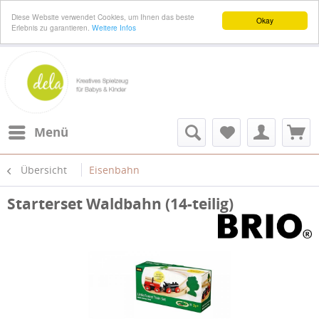
Diese Website verwendet Cookies, um Ihnen das beste
Okay
Erlebnis zu garantieren.
Weitere Infos
Menü
Übersicht
Eisenbahn
Starterset Waldbahn (14-teilig)